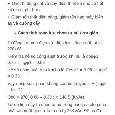
+ Thiết bị đóng cắt và dây điện thiết kế nhỏ và tiết
kiệm chi phí hơn.
+ Giảm tổn thất điện năng, giảm tổn hao máy biến
áp và đường dây
Cách tính toán lựa chọn tụ bù đơn giản.
Ta đăng ký mua điện với điện lực công suất tải là
270kW
Kiểm tra hệ số công suất trước khi bù là cosφ1 =
0.75 → tgφ1 = 0.88
Hệ số công suất sau khi bù là Cosφ2 = 0.95 → tgφ2
= 0.33
Vậy công suất phản kháng cần bù là Qbù = P ( tgφ1
– tgφ2 )
Qbù = 270( 0.88 – 0.33 ) = 148.5 (KVAr)
Từ số liệu này ta chọn tụ bù trong bảng catalog của
nhà sản xuất giả sử là ta có tụ 25KVAr. Để bù đủ