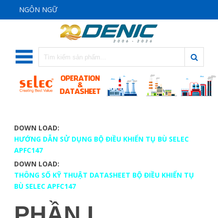
NGÔN NGỮ
DOWN LOAD:
HƯỚNG DẪN SỬ DỤNG BỘ ĐIỀU KHIỂN TỤ BÙ SELEC
APFC147
DOWN LOAD:
THÔNG SỐ KỸ THUẬT DATASHEET BỘ ĐIỀU KHIỂN TỤ
BÙ SELEC APFC147
PHẦN I