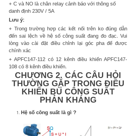
+ C và NO là chân relay cảnh báo với thông số
danh định 230V / 5A
Lưu ý:
+ Trong trường hợp các kết nối trên ko đúng dẫn
đến sai lệch về hệ số công suất đang đo đạc. Vui
lòng vào cài đặt điều chỉnh lại góc pha để được
chính xác
+ APFC147-112 có 12 kênh điều khiển APFC147-
108 có 8 kênh điều khiển.
CHƯƠNG 2. CÁC CÂU HỎI
THƯỜNG GẶP TRONG ĐIỀU
KHIỂN BÙ CÔNG SUẤT
PHẢN KHÁNG
Hệ số công suất là gì ?