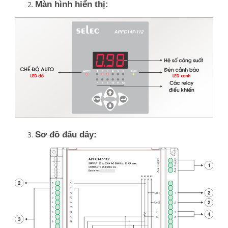
Màn hình hiển thị:
Sơ đồ đấu dây: