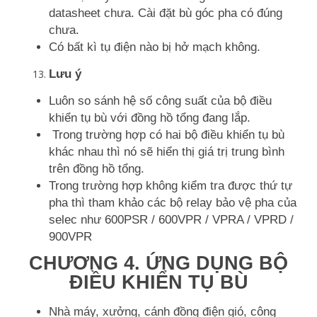
datasheet chưa. Cài đặt bù góc pha có đúng
chưa.
Có bất kì tụ điện nào bị hở mạch không.
Lưu ý
Luôn so sánh hệ số công suất của bộ điều
khiển tụ bù với đồng hồ tổng đang lắp.
Trong trường hợp có hai bộ điều khiển tụ bù
khác nhau thì nó sẽ hiển thị giá trị trung bình
trên đồng hồ tổng.
Trong trường hợp không kiểm tra được thứ tự
pha thì tham khảo các bộ relay bảo vệ pha của
selec như 600PSR / 600VPR / VPRA / VPRD /
900VPR
CHƯƠNG 4. ỨNG DỤNG BỘ
ĐIỀU KHIỂN TỤ BÙ
Nhà máy, xưởng, cánh đồng điện gió, công