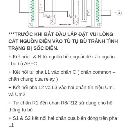
***TRƯỚC KHI BẮT ĐẦU LẮP ĐẶT VUI LÒNG
CẮT NGUỒN ĐIỆN VÀO TỦ TỤ BÙ TRÁNH TÌNH
TRẠNG BỊ SỐC ĐIỆN.
+ Kết nối L & N từ nguồn bên ngoài để cấp nguồn
cho bộ APFC
+ Kết nối từ pha L1 vào chân C ( chân common –
chân chung của relay )
+ Kết nối pha L2 và L3 vào hai chân tín hiệu Um1
và Um2
+ Từ chân R1 đến chân R8/R12 sử dụng cho hệ
thống tụ bù
+ S1 & S2 kết nối hai chân của biến dòng trên pha
L1