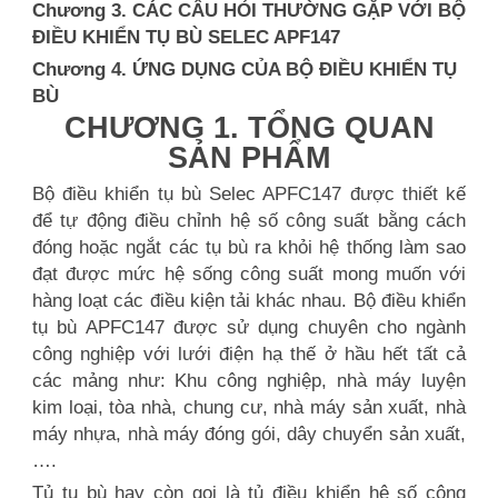
Chương 3. CÁC CÂU HỎI THƯỜNG GẶP VỚI BỘ
ĐIỀU KHIỂN TỤ BÙ SELEC APF147
Chương 4. ỨNG DỤNG CỦA BỘ ĐIỀU KHIỂN TỤ
BÙ
CHƯƠNG 1. TỔNG QUAN
SẢN PHẨM
Bộ điều khiển tụ bù Selec APFC147 được thiết kế
để tự động điều chỉnh hệ số công suất bằng cách
đóng hoặc ngắt các tụ bù ra khỏi hệ thống làm sao
đạt được mức hệ sống công suất mong muốn với
hàng loạt các điều kiện tải khác nhau. Bộ điều khiển
tụ bù APFC147 được sử dụng chuyên cho ngành
công nghiệp với lưới điện hạ thế ở hầu hết tất cả
các mảng như: Khu công nghiệp, nhà máy luyện
kim loại, tòa nhà, chung cư, nhà máy sản xuất, nhà
máy nhựa, nhà máy đóng gói, dây chuyển sản xuất,
….
Tủ tụ bù hay còn gọi là tủ điều khiển hệ số công