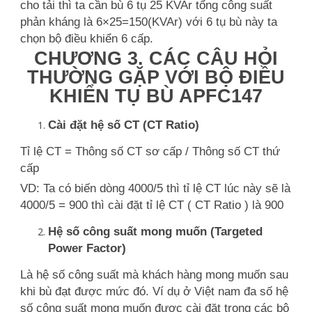
cho tải thì ta cần bù 6 tụ 25 KVAr tổng công suất
phản kháng là 6×25=150(KVAr) với 6 tụ bù này ta
chọn bộ điều khiển 6 cấp.
CHƯƠNG 3. CÁC CÂU HỎI
THƯỜNG GẶP VỚI BỘ ĐIỀU
KHIỂN TỤ BÙ APFC147
Cài đặt hệ số CT (CT Ratio)
Tỉ lệ CT = Thông số CT sơ cấp / Thông số CT thứ
cấp
VD: Ta có biến dòng 4000/5 thì tỉ lệ CT lúc này sẽ là
4000/5 = 900 thì cài đặt tỉ lệ CT ( CT Ratio ) là 900
Hệ số công suất mong muốn (Targeted
Power Factor)
Là hệ số công suất mà khách hàng mong muốn sau
khi bù đạt được mức đó. Ví dụ ở Việt nam đa số hệ
số công suất mong muốn được cài đặt trong các bộ