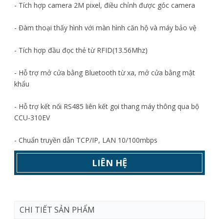
- Tích hợp camera 2M pixel, điều chỉnh được góc camera
- Đàm thoại thấy hình với màn hình căn hộ và máy bảo vệ
- Tích hợp đầu đọc thẻ từ RFID(13.56Mhz)
- Hỗ trợ mở cửa bằng Bluetooth từ xa, mở cửa bằng mật
khẩu
- Hỗ trợ kết nối RS485 liên kết gọi thang máy thông qua bộ
CCU-310EV
- Chuẩn truyền dẫn TCP/IP, LAN 10/100mbps
LIÊN HỆ
CHI TIẾT SẢN PHẨM