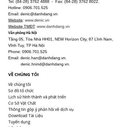
Tel: (84-28) 3762 4888 - Fax: (84-28) 3762 8022.
Hotline: 0906.701.525
Email: denic@danhdang.vn
Website
:
www.denic.vn
Website TMĐT
:
www.danhdang.vn
Văn phòng Hà Nội
Tầng 05, Tòa Nhà HH01, NEW Horizon City, 87 Lĩnh Nam,
Vĩnh Tuy, TP Hà Nội
Phone: 0906.701.525
Email: denic.han@danhdang.vn.
denic.hnind@danhdang.vn.
VỀ CHÚNG TÔI
Về chúng tôi
Sơ đồ tổ chức
Lịch sử hình thành và phát triển
Cơ Sở Vật Chất
Thông tin góp ý phản hồi về dịch vụ
Download Tài Liệu
Tuyển dụng