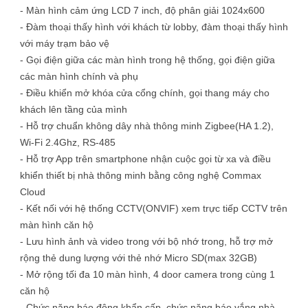
- Màn hình cảm ứng LCD 7 inch, độ phân giải 1024x600
- Đàm thoại thấy hình với khách từ lobby, đàm thoại thấy hình
với máy trạm bảo vệ
- Gọi điện giữa các màn hình trong hệ thống, gọi điện giữa
các màn hình chính và phụ
- Điều khiển mở khóa cửa cổng chính, gọi thang máy cho
khách lên tầng của mình
- Hỗ trợ chuẩn không dây nhà thông minh Zigbee(HA 1.2),
Wi-Fi 2.4Ghz, RS-485
- Hỗ trợ App trên smartphone nhận cuộc gọi từ xa và điều
khiển thiết bị nhà thông minh bằng công nghệ Commax
Cloud
- Kết nối với hệ thống CCTV(ONVIF) xem trực tiếp CCTV trên
màn hình căn hộ
- Lưu hình ảnh và video trong với bộ nhớ trong, hỗ trợ mở
rộng thẻ dung lượng với thẻ nhớ Micro SD(max 32GB)
- Mở rộng tối đa 10 màn hình, 4 door camera trong cùng 1
căn hộ
- Chức năng báo động khẩn cấp, chức năng báo vắng nhà