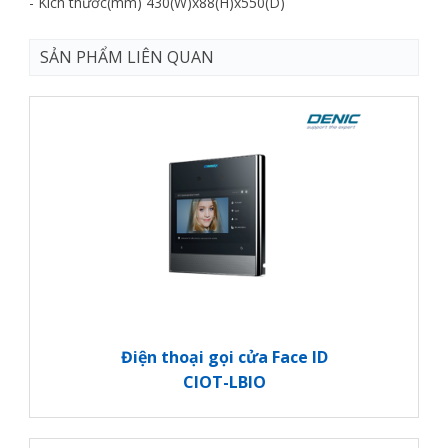
- Kích thước(mm) 430(W)x88(H)x550(D)
SẢN PHẨM LIÊN QUAN
Điện thoại gọi cửa Face ID
CIOT-LBIO