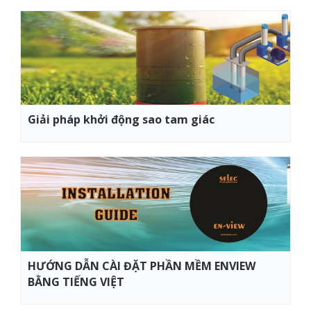
Giải pháp khởi động sao tam giác
HƯỚNG DẪN CÀI ĐẶT PHẦN MỀM ENVIEW
BẰNG TIẾNG VIỆT