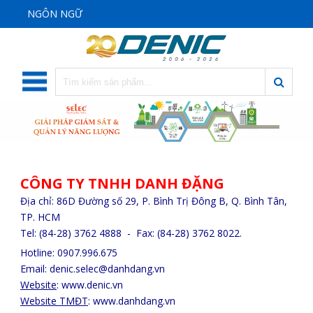
NGÔN NGỮ
CÔNG TY TNHH DANH ĐẶNG
Địa chỉ: 86D Đường số 29, P. Bình Trị Đông B, Q. Bình Tân,
TP. HCM
Tel: (84-28) 3762 4888 - Fax: (84-28) 3762 8022.
Hotline: 0907.996.675
Email: denic.selec@danhdang.vn
Website
:
www.denic.vn
Website TMĐT
:
www.danhdang.v
n