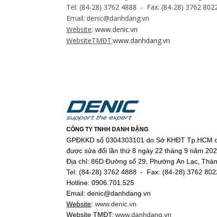
Tel: (84-28) 3762 4888 - Fax: (84-28) 3762 8022
Email: denic@danhdang.vn
Website
:
www.denic.vn
WebsiteTMĐT
:
www.danhdang.vn
CÔNG TY TNHH DANH ĐẶNG
GPĐKKD số 0304303101 do Sở KHĐT Tp.HCM c
được sửa đổi lần thứ 8 ngày 22 tháng 9 năm 20
Địa chỉ: 86D Đường số 29, Phường An Lạc, Thà
Tel: (84-28) 3762 4888 - Fax: (84-28) 3762 802
Hotline: 0906.701.525
Email: denic@danhdang.vn
Website
:
www.denic.vn
Website TMĐT
:
www.danhdang.vn