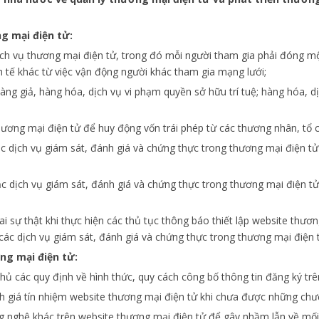
g mại điện tử:
dịch vụ thương mại điện tử, trong đó mỗi người tham gia phải đóng 
nh tế khác từ việc vận động người khác tham gia mạng lưới;
àng giả, hàng hóa, dịch vụ vi phạm quyền sở hữu trí tuệ; hàng hóa,
ương mại điện tử để huy động vốn trái phép từ các thương nhân, tổ 
ặc dịch vụ giám sát, đánh giá và chứng thực trong thương mại điện 
c dịch vụ giám sát, đánh giá và chứng thực trong thương mại điện tử
sai sự thật khi thực hiện các thủ tục thông báo thiết lập website thươ
các dịch vụ giám sát, đánh giá và chứng thực trong thương mại điện 
ng mại điện tử:
hủ các quy định về hình thức, quy cách công bố thông tin đăng ký trê
h giá tín nhiệm website thương mại điện tử khi chưa được những chư
 nghệ khác trên website thương mại điện tử để gây nhầm lẫn về mối l