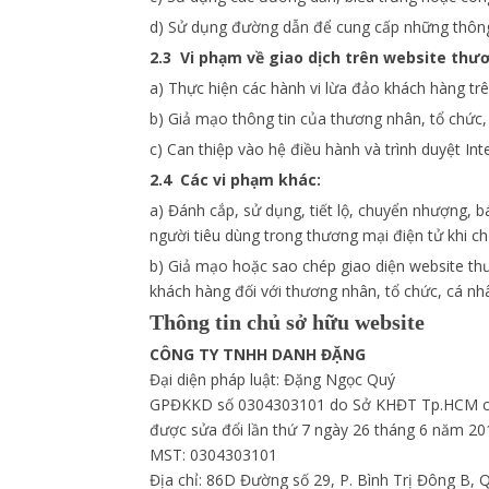
d) Sử dụng đường dẫn để cung cấp những thông t
2.3 Vi phạm về giao dịch trên website thươ
a) Thực hiện các hành vi lừa đảo khách hàng tr
b) Giả mạo thông tin của thương nhân, tổ chức
c) Can thiệp vào hệ điều hành và trình duyệt Int
2.4 Các vi phạm khác:
a) Đánh cắp, sử dụng, tiết lộ, chuyển nhượng, 
người tiêu dùng trong thương mại điện tử khi c
b) Giả mạo hoặc sao chép giao diện website thư
khách hàng đối với thương nhân, tổ chức, cá nh
Thông tin chủ sở hữu website
CÔNG TY TNHH DANH ĐẶNG
Đại diện pháp luật: Đặng Ngọc Quý
GPĐKKD số 0304303101 do Sở KHĐT Tp.HCM c
được sửa đổi lần thứ 7 ngày 26 tháng 6 năm 20
MST: 0304303101
Địa chỉ: 86D Đường số 29, P. Bình Trị Đông B, 