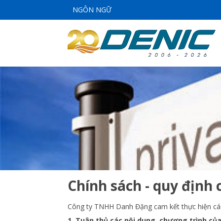
NGÔN NGỮ
Chính sách - quy định 
Công ty TNHH Danh Đặng cam kết thực hiện c
1. Tuân thủ các nội dung, chương trình củ