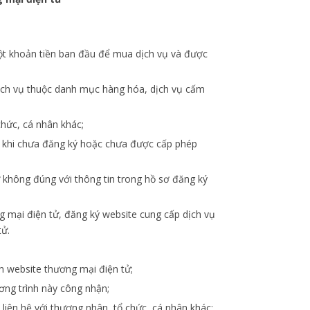
một khoản tiền ban đầu để mua dịch vụ và được
 dịch vụ thuộc danh mục hàng hóa, dịch vụ cấm
chức, cá nhân khác;
tử khi chưa đăng ký hoặc chưa được cấp phép
 không đúng với thông tin trong hồ sơ đăng ký
ng mại điện tử, đăng ký website cung cấp dịch vụ
tử.
n website thương mại điện tử;
ơng trình này công nhận;
iên hệ với thương nhân, tổ chức, cá nhân khác;