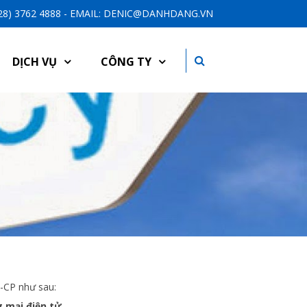
-28) 3762 4888 - EMAIL: DENIC@DANHDANG.VN
DỊCH VỤ
CÔNG TY
3/NĐ-CP như sau:
g mại điện tử