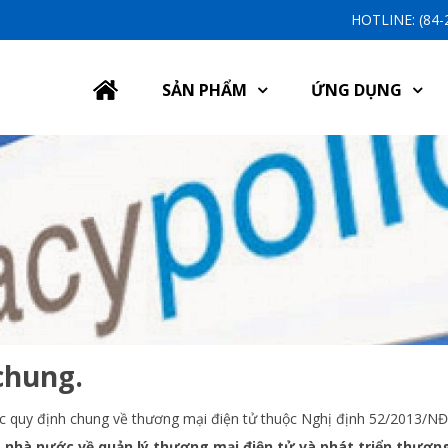
HOTLINE: (84
SẢN PHẨM
ỨNG DỤNG
chung.
ác quy định chung về thương mại điện tử thuộc Nghị định 52/201
a nhà nước về quản lý thương mại điện tử và phát triển thươn