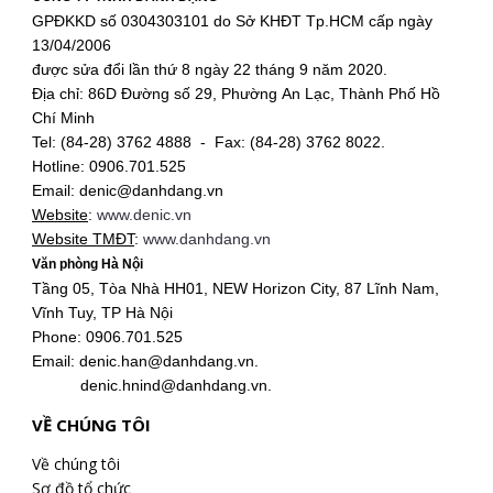
GPĐKKD số 0304303101 do Sở KHĐT Tp.HCM cấp ngày
13/04/2006
được sửa đổi lần thứ 8 ngày 22 tháng 9 năm 2020.
Địa chỉ: 86D Đường số 29, Phường An Lạc, Thành Phố Hồ
Chí Minh
Tel: (84-28) 3762 4888 - Fax: (84-28) 3762 8022.
Hotline: 0906.701.525
Email: denic@danhdang.vn
Website
:
www.denic.vn
Website TMĐT
:
www.danhdang.vn
Văn phòng Hà Nội
Tầng 05, Tòa Nhà HH01, NEW Horizon City, 87 Lĩnh Nam,
Vĩnh Tuy, TP Hà Nội
Phone: 0906.701.525
Email: denic.han@danhdang.vn.
denic.hnind@danhdang.vn.
VỀ CHÚNG TÔI
Về chúng tôi
Sơ đồ tổ chức