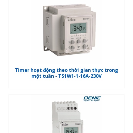
Timer đóng vai trò rất quan trọng quyết định
việc cài đặt thời gian của một hệ thống như thế nào
là tốt. Đồng thời, chúng quyết định đến tính linh hoạt
của cả một hệ thống. Khi lựa chọn sử dụng, lắp đặt
Timer thì người dùng và đặc biệt là các kỹ sư nhà
thầu luôn lựa chọn kĩ lưỡng nhất thiết bị timer để có
thể yên tâm.
Bạn có thể xem video clip tại đây
Timer hoạt động theo thời gian thực trong
một tuần - TS1W1-1-16A-230V