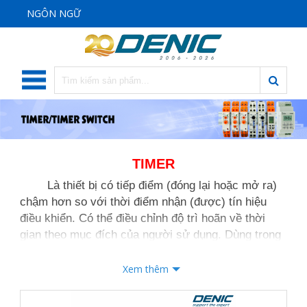
NGÔN NGỮ
TIMER
Là thiết bị có tiếp điểm (đóng lại hoặc mở ra)
chậm hơn so với thời điểm nhận (được) tín hiệu
điều khiển. Có thể điều chỉnh độ trì hoãn về thời
gian theo mục đích của người sử dụng. Dùng trong
các sơ đồ bảo vệ và tự động, trong những hệ thống
điều khiển các quá trình công nghệ. Timer có chức
Xem thêm
năng tạo ra thời gian duy trì cần thiết khi truyền tín
hiệu từ một thiết bị này sang một thiết bị khác.