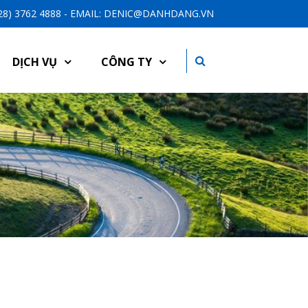
-28) 3762 4888 - EMAIL: DENIC@DANHDANG.VN
DỊCH VỤ
CÔNG TY