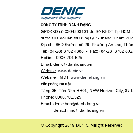
CÔNG TY TNHH DANH ĐẶNG
GPĐKKD số 0304303101 do Sở KHĐT Tp.HCM c
được sửa đổi lần thứ 8 ngày 22 tháng 9 năm 20
Địa chỉ: 86D Đường số 29, Phường An Lạc, Thà
Tel: (84-28) 3762 4888 - Fax: (84-28) 3762 802
Hotline: 0906.701.525
Email: denic@danhdang.vn
Website
:
www.denic.vn
Website TMĐT
:
www.danhdang.vn
Văn phòng Hà Nội
Tầng 05, Tòa Nhà HH01, NEW Horizon City, 87 L
Phone: 0906.701.525
Email: denic.han@danhdang.vn.
denic.hnind@danhdang.vn.
© Copyright 2018 DENIC. Allright Reserved.