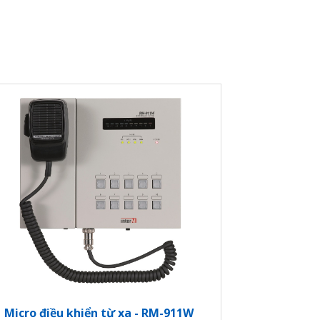
ắp đặt tại các quốc gia: Hoa Kỳ, Canada, Úc
Micro điều khiển từ xa - RM-911W