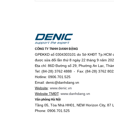
CÔNG TY TNHH DANH ĐẶNG
GPĐKKD số 0304303101 do Sở KHĐT Tp.HCM c
được sửa đổi lần thứ 8 ngày 22 tháng 9 năm 20
Địa chỉ: 86D Đường số 29, Phường An Lạc, Thà
Tel: (84-28) 3762 4888 - Fax: (84-28) 3762 802
Hotline: 0906.701.525
Email: denic@danhdang.vn
Website
:
www.denic.vn
Ví dụ khi ứng dụng cụ thể:
Website TMĐT
:
www.danhdang.vn
Văn phòng Hà Nội
Phát thông báo chuyển tiết, nhạc nền t
Tầng 05, Tòa Nhà HH01, NEW Horizon City, 87 L
Phát nhạc nhảy, tập thể dục cho các e
Phone: 0906.701.525
Phát thông báo nhắc nhở: đầu giờ học