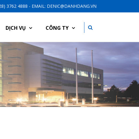
-28) 3762 4888 - EMAIL: DENIC@DANHDANG.VN
DỊCH VỤ
CÔNG TY