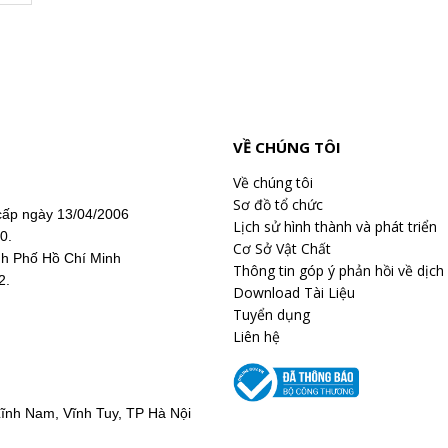
VỀ CHÚNG TÔI
Về chúng tôi
Sơ đồ tổ chức
ấp ngày 13/04/2006
Lịch sử hình thành và phát triển
20.
Cơ Sở Vật Chất
nh Phố Hồ Chí Minh
Thông tin góp ý phản hồi về dịch
2.
Download Tài Liệu
Tuyển dụng
Liên hệ
hư giãn trong 5 phút chuyển tiết
ĩnh Nam, Vĩnh Tuy, TP Hà Nội
m giờ ra chơi
 kêu gọi các em nhanh chóng vào lớp, xếp hàng ngay ngắn, ăn u