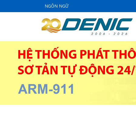
NGÔN NGỮ