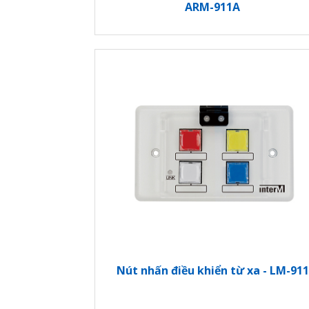
ARM-911A
lúc này lúc khác…
Và khi có sự cố, giọng đọc trở nên lo
hoảng loạn cho người nghe. Người tr
huống, thì chuyện gì sẽ xảy ra??
ARM-911 giúp giải quyết được gì?
Bạn không còn lo lắng nữa, hãy nghĩ đến sự
Inter-M America và các kỹ sư an ninh hàng đ
24/7” ARM-911 trong trường hợp khẩn cấp 
Phát 10 bản tin tự động hằng ngày 
hằng ngày…chính xác đến từng giây.
Nếu có kết nối
báo cháy, báo động, 
tỉnh táo để học sinh đỡ hoảng loạn, gi
Nút nhấn điều khiển từ xa - LM-911